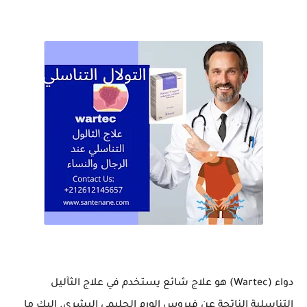
دواء (Wartec) هو علاج شائع يستخدم في علاج الثآليل
التناسلية الناتجة عن فيروس الورم الحليمي البشري. إليك ما