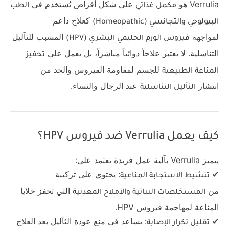
Verrulia هو
على شكل أقراص يُستخدم في
مكمل غذائي
الطب
كعلاج داعم
البيولوجي والتجانسي (Homeopathic)
لمواجهة
المسبب للثآليل
فيروس الورم الحليمي البشري (HPV)
التناسلية. لا يعتبر علاجاً دوائياً مباشراً، بل يعمل على
تحفيز
للجسم لمقاومة الفيروس والحد من
المناعة الطبيعية
انتشار
عند الرجال والنساء.
الثآليل التناسلية
كيف يعمل Verrulia ضد فيروس HPV؟
يتميز Verrulia بآلية عمل فريدة تعتمد على:
✔
: يحتوي على تركيبة
تنشيط الاستجابة المناعية
من
التي تحفز خلايا
المستخلصات النباتية والأملاح المعدنية
المناعة لمهاجمة فيروس HPV.
✔
: يساعد في منع عودة الثآليل بعد العلاج
تقليل تكرار الإصابة